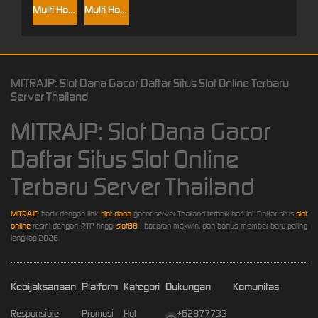
Multi Hot 5 Wild
Multi Hot Wild Ways
MITRAJP: Slot Dana Gacor Daftar Situs Slot Online Terbaru
Server Thailand
MITRAJP: Slot Dana Gacor
Daftar Situs Slot Online
Terbaru Server Thailand
MITRAJP
hadir dengan link
slot dana
gacor server Thailand terbaik hari ini. Daftar situs
slot
online
resmi dengan RTP tinggi
slot88
, bocoran maxwin, dan bonus member baru paling
lengkap 2026.
Kebijaksanaan
Platform
Kategori
Dukungan
Komunitas
Responsible
Promosi
Hot
+62877733