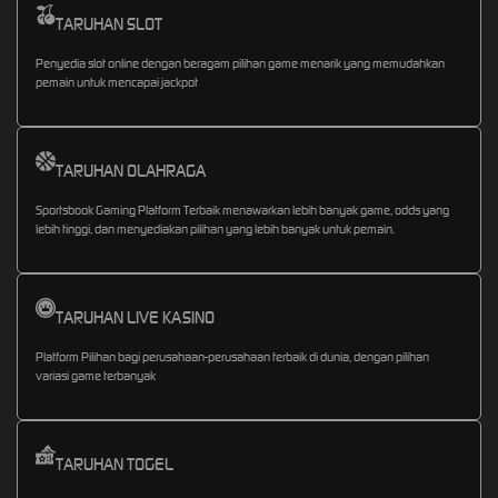
TARUHAN SLOT
Penyedia slot online dengan beragam pilihan game menarik yang memudahkan
pemain untuk mencapai jackpot
TARUHAN OLAHRAGA
Sportsbook Gaming Platform Terbaik menawarkan lebih banyak game, odds yang
lebih tinggi, dan menyediakan pilihan yang lebih banyak untuk pemain.
TARUHAN LIVE KASINO
Platform Pilihan bagi perusahaan-perusahaan terbaik di dunia, dengan pilihan
variasi game terbanyak
TARUHAN TOGEL