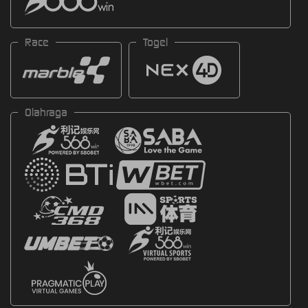
Race
Togel
Olahraga