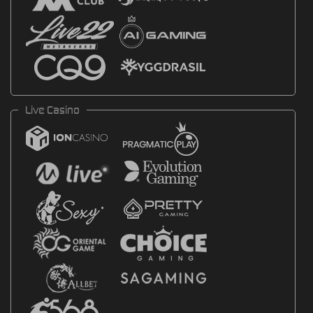
Live Casino