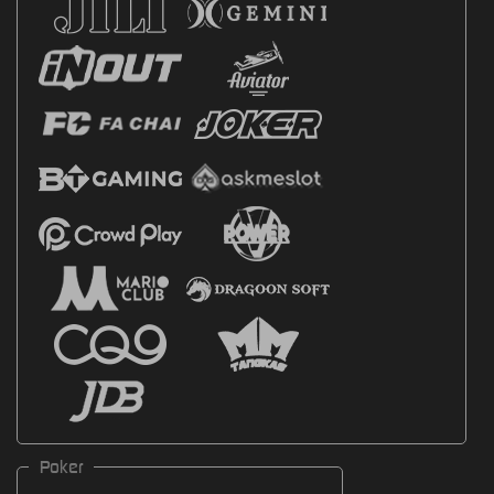
Poker