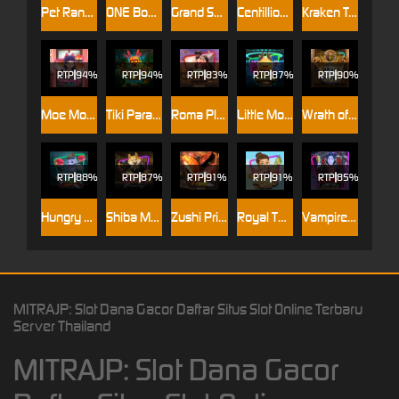
Pet Ranger
ONE Boxing
Grand Shine
Centillion Gods
Kraken Treasure
RTP
94%
RTP
94%
RTP
83%
RTP
87%
RTP
90%
Moe Moe Cute
Tiki Paradise
Roma Plus
Little Monster
Wrath of Egypt
RTP
88%
RTP
87%
RTP
91%
RTP
91%
RTP
85%
Hungry Krahung
Shiba Mogul
Zushi Prime
Royal Thai Dessert
Vampire Hunter
MITRAJP: Slot Dana Gacor Daftar Situs Slot Online Terbaru
Server Thailand
MITRAJP: Slot Dana Gacor