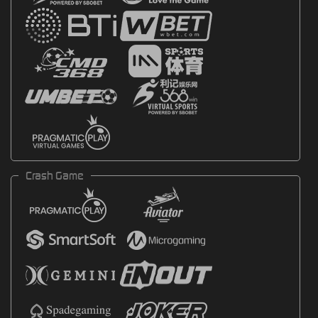
Crash Game