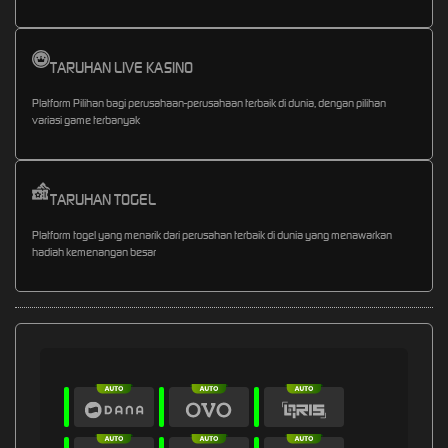
TARUHAN LIVE KASINO
Platform Pilihan bagi perusahaan-perusahaan terbaik di dunia, dengan pilihan
variasi game terbanyak
TARUHAN TOGEL
Platform togel yang menarik dari perusahan terbaik di dunia yang menawarkan
hadiah kemenangan besar