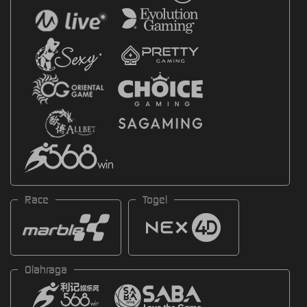
Race
Togel
Olahraga