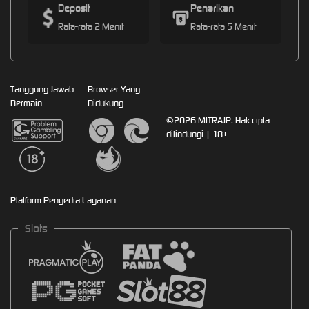
Deposit
Penarikan
Rata-rata 2 Menit
Rata-rata 5 Menit
Tanggung Jawab
Browser Yang
Bermain
Didukung
©2026 MITRAJP. Hak cipta
dilindungi | 18+
Platform Penyedia Layanan
Slots