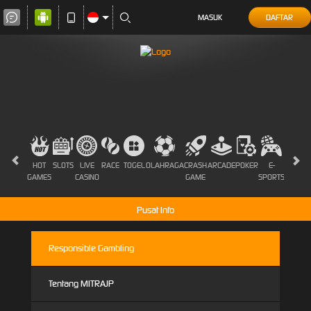
MASUK
DAFTAR
HOT
SLOTS
LIVE
RACE
TOGEL
OLAHRAGA
CRASH
ARCADE
POKER
E-
SABUN
GAMES
CASINO
GAME
SPORTS
AYAM
Pusat Info
Responsible Gambling
Tentang MITRAJP