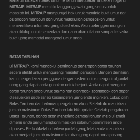
Bertaruh dibawah batas umur 18 tahun merupakan tindakan ilegal di
MITRAJP
.
MITRAJP
memiliki tanggung jawab yang serius untuk
masalah ini.
MITRAJP
mempunyai hak untuk meminta bukti umur dari
pelanggan manapun dan untuk melakukan pengecekan untuk
memverifikasi informasi yang disediakan. Akun pelanggan mungkin
akan ditutup untuk sementara dan dana akan ditahan sampai tersedia
bukti yang memadai mengenai umur anda.
BATAS TARUHAN
Di
MITRAJP
, kami mengakui pentingnya penerapan batas taruhan
secara efektif untuk mengurangi masalah perjudian. Dengan demikian,
kami menyediakan pengguna dengan sistem untuk mengontrol jumlah
uang yang dapat anda gunakan untuk berjudi. Anda dapat mengatur
batas taruhan anda untuk permainan olahraga/ sportsbook dan dapat
disesuaikan pada setiap kesempatan yang anda inginkan. Cukup pilih
Batas Taruhan dari halaman pengaturan akun. Setelah itu masukkan
jumlah maksimum Batas Taruhan lalu klik update. Setelah pengaturan
Batas Taruhan, aanda akan menerima pemberitahuan melalui email
dimana anda perlu mengkonfirmasikan sebelum permintaan anda
diproses. Perlu diketahui bahwa jumlah yang telah anda masukkan
akan menjadi jumlah maksimum taruhan yang dapat anda pasang