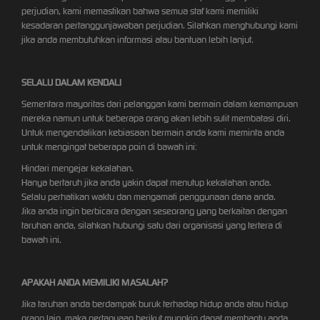
perjudian, kami memastikan bahwa semua staf kami memiliki
kesadaran pertanggunjawaban perjudian. Silahkan menghubungi kami
jika anda membutuhkan informasi atau bantuan lebih lanjut.
SELALU DALAM KENDALI
Sementara mayoritas dari pelanggan kami bermain dalam kemampuan
mereka namun untuk beberapa orang akan lebih sulit membatasi diri.
Untuk mengendalikan kebiasaan bermain anda kami meminta anda
untuk mengingat beberapa poin di bawah ini:
Hindari mengejar kekalahan.
Hanya bertaruh jika anda yakin dapat menutup kekalahan anda.
Selalu perhatikan waktu dan mengamati penggunaan dana anda.
Jika anda ingin berbicara dengan seseorang yang berkaitan dengan
taruhan anda, silahkan hubungi satu dari organisasi yang tertera di
bawah ini.
APAKAH ANDA MEMILIKI MASALAH?
Jika taruhan anda berdampak buruk terhadap hidup anda atau hidup
orang lain, maka pertanyaan berikut mungkin dapat membantu anda