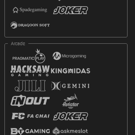
Arcade