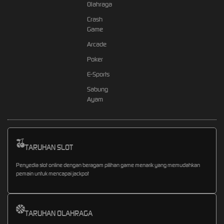
Olahraga
Crash
Game
Arcade
Poker
E-Sports
Sabung
Ayam
TARUHAN SLOT
Penyedia slot online dengan beragam pilihan game menarik yang memudahkan
pemain untuk mencapai jackpot
TARUHAN OLAHRAGA