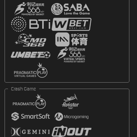
Crash Game