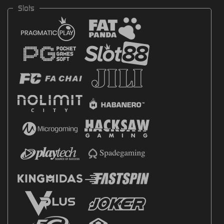
Slots