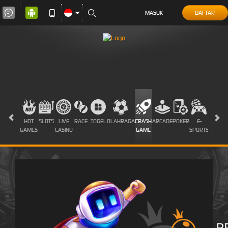
MASUK
DAFTAR
HOT
SLOTS
LIVE
RACE
TOGEL
OLAHRAGA
CRASH
ARCADE
POKER
E-
SABUN
GAMES
CASINO
GAME
SPORTS
AYAM