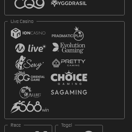
Live Casino
Race
Togel