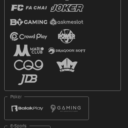
Poker
E-Sports