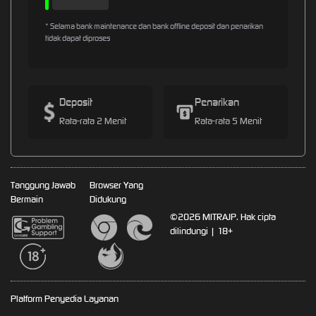
* Selama bank maintenance dan bank offline deposit dan penarikan
tidak dapat diproses
Deposit
Penarikan
Rata-rata 2 Menit
Rata-rata 5 Menit
Tanggung Jawab
Browser Yang
Bermain
Didukung
©2026 MITRAJP. Hak cipta
dilindungi | 18+
Platform Penyedia Layanan