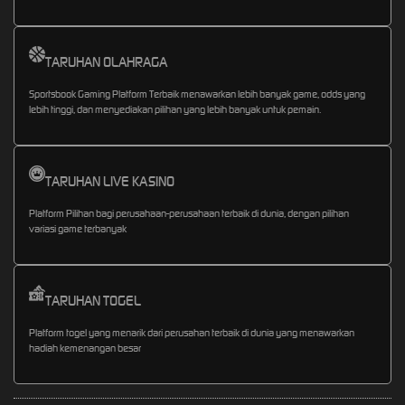
TARUHAN OLAHRAGA
Sportsbook Gaming Platform Terbaik menawarkan lebih banyak game, odds yang
lebih tinggi, dan menyediakan pilihan yang lebih banyak untuk pemain.
TARUHAN LIVE KASINO
Platform Pilihan bagi perusahaan-perusahaan terbaik di dunia, dengan pilihan
variasi game terbanyak
TARUHAN TOGEL
Platform togel yang menarik dari perusahan terbaik di dunia yang menawarkan
hadiah kemenangan besar