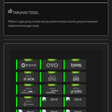
TARUHAN TOGEL
Platform togel yang menarik dari perusahan terbaik di dunia yang menawarkan
hadiah kemenangan besar