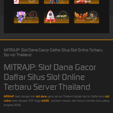
i
i
i
MITRAJP: Slot Dana Gacor Daftar Situs Slot Online Terbaru
Server Thailand
MITRAJP: Slot Dana Gacor
Daftar Situs Slot Online
Terbaru Server Thailand
MITRAJP
hadir dengan link
slot dana
gacor server Thailand terbaik hari ini. Daftar situs
slot
online
resmi dengan RTP tinggi
slot88
, bocoran maxwin, dan bonus member baru paling
lengkap 2026.