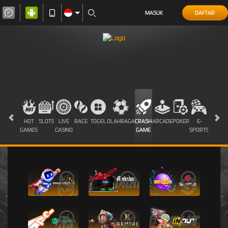
MASUK
DAFTAR
HOT
SLOTS
LIVE
RACE
TOGEL
OLAHRAGA
CRASH
ARCADE
POKER
E-
SABUN
GAMES
CASINO
GAME
SPORTS
AYAM
i
i
i
i
i
i