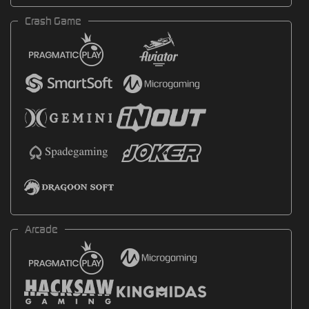
Crash Game
Arcade