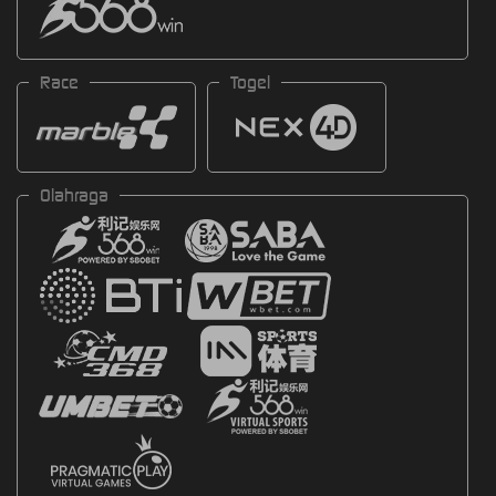
Race
Togel
Olahraga