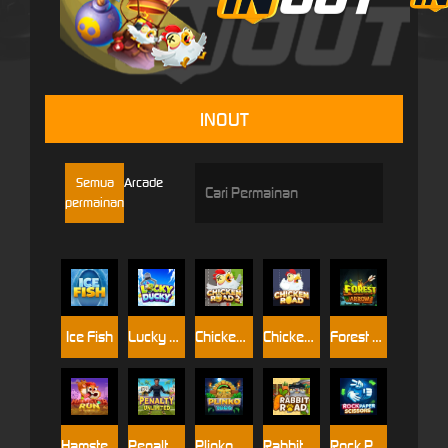
INOUT
Semua
Arcade
permainan
Ice Fish
Lucky Ducky
Chicken Road 2.0
Chicken Road
Forest Arrow
Hamster Run
Penalty Unlimited
Plinko Aztec
Rabbit Road
Rock Paper Scissors