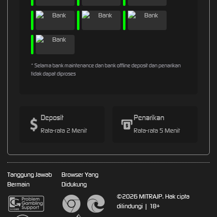
* Selama bank maintenance dan bank offline deposit dan penarikan
tidak dapat diproses
Deposit
Penarikan
Rata-rata 2 Menit
Rata-rata 5 Menit
Tanggung Jawab
Browser Yang
Bermain
Didukung
©2026 MITRAJP. Hak cipta
dilindungi | 18+