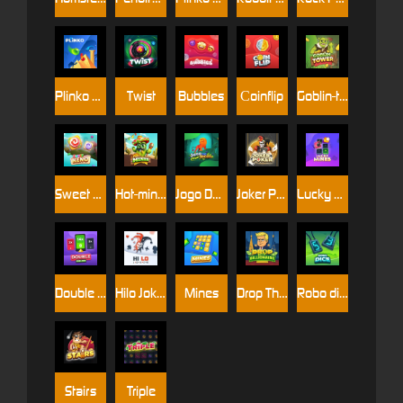
Plinko 1000
Twist
Bubbles
Сoinflip
Goblin-tower
Sweet Keno
Hot-mines
Jogo Do Bicho
Joker Poker
Lucky mines
Double Online
Hilo Joker
Mines
Drop The Billionaire
Robo dice
Stairs
Triple