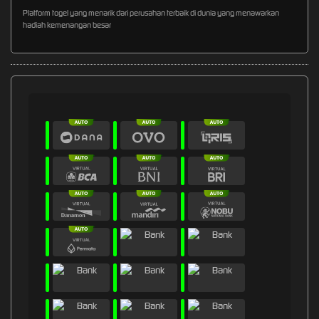
Platform togel yang menarik dari perusahan terbaik di dunia yang menawarkan
hadiah kemenangan besar