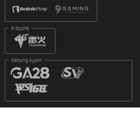
E-Sports
Sabung Ayam