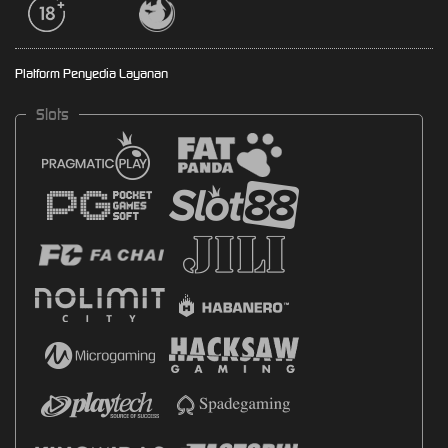
Platform Penyedia Layanan
Slots