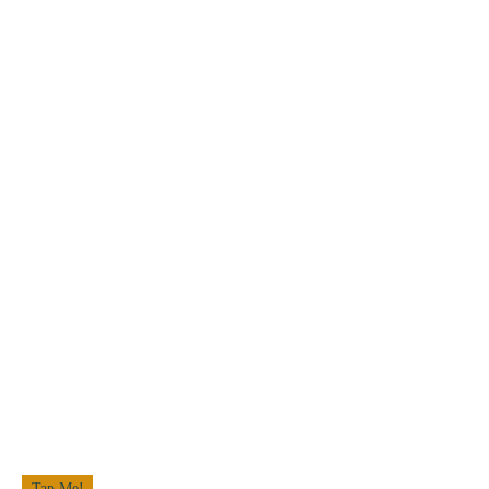
Tap Me!