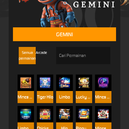
GEMINI
Semua
Arcade
permainan
Mines Gold Rush
Tiger Hilo
Limbo
Lucky Hilo
Mines Neon
Limbo Classic
Chicken Run
Hilo
Pinoy Mines
Mines Maple