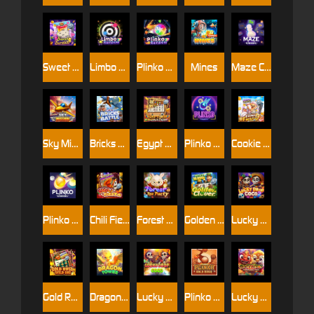
Sweet Scratch
Limbo Rainbow
Plinko Rainbow
Mines
Maze Classic
Sky Mission
Bricks Battle
Egypt Gem Scratch
Plinko Neon
Cookie Fiesta
Plinko Classic
Chili Fiesta
Forest Tea Party
Golden Clover
Lucky Drop: Coco 2
Gold Rush: Wild Dig
Dragon Tower
Lucky Drop-Coco
Plinko Gold Rush
Lucky Drop-GongXiFaChai