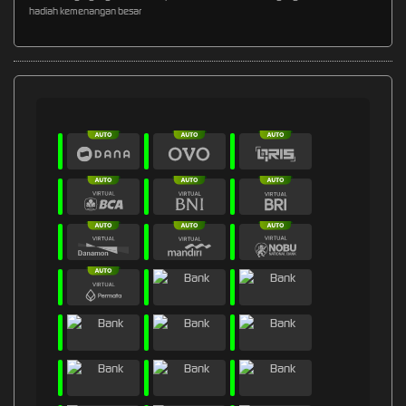
hadiah kemenangan besar