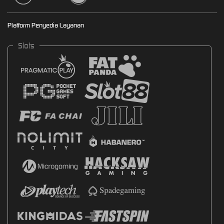
Platform Penyedia Layanan
Slots