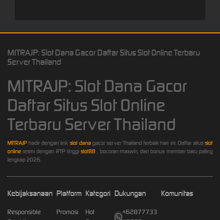
MITRAJP: Slot Dana Gacor Daftar Situs Slot Online Terbaru
Server Thailand
MITRAJP: Slot Dana Gacor
Daftar Situs Slot Online
Terbaru Server Thailand
MITRAJP
hadir dengan link
slot dana
gacor server Thailand terbaik hari ini. Daftar situs
slot
online
resmi dengan RTP tinggi
slot88
, bocoran maxwin, dan bonus member baru paling
lengkap 2026.
Kebijaksanaan
Platform
Kategori
Dukungan
Komunitas
Responsible
Promosi
Hot
+62877733