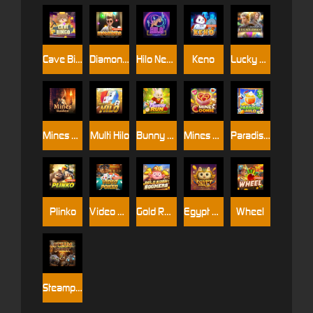
Cave Bingo
Diamonds
Hilo Neon
Keno
Lucky Drop-Olympus
Mines Raider
Multi Hilo
Bunny Run
Mines Cookie
Paradise Hilo
Plinko
Video Poker
Gold Rush: Boomers
Egypt Hilo
Wheel
Steampunk 2