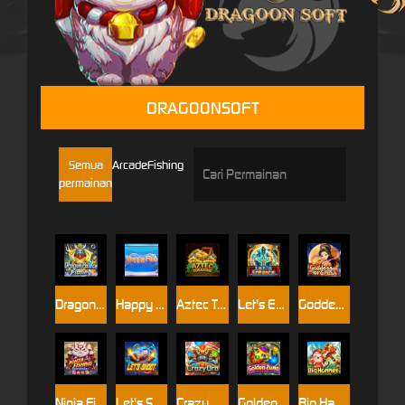
DRAGOONSOFT
Semua
Arcade
Fishing
permainan
Dragon Palace Fishing
Happy Fish
Aztec Treasure
Let's Enhance
Goddess or Crash
Ninja Fishing
Let's Shoot
Crazy Orb
Golden Zuma
Big Hammer