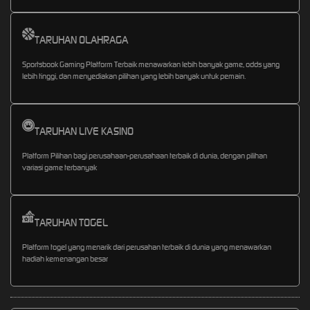
TARUHAN OLAHRAGA
Sportsbook Gaming Platform Terbaik menawarkan lebih banyak game, odds yang
lebih tinggi, dan menyediakan pilihan yang lebih banyak untuk pemain.
TARUHAN LIVE KASINO
Platform Pilihan bagi perusahaan-perusahaan terbaik di dunia, dengan pilihan
variasi game terbanyak
TARUHAN TOGEL
Platform togel yang menarik dari perusahan terbaik di dunia yang menawarkan
hadiah kemenangan besar