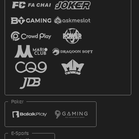
Poker
E-Sports