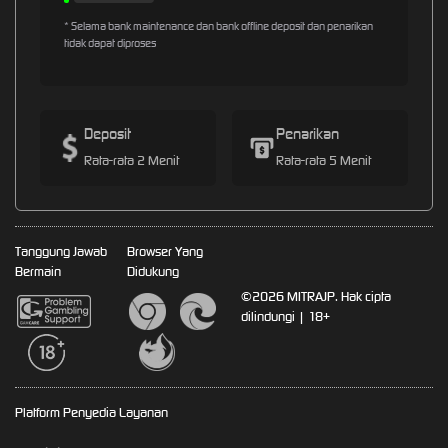
* Selama bank maintenance dan bank offline deposit dan penarikan
tidak dapat diproses
Deposit
Penarikan
Rata-rata 2 Menit
Rata-rata 5 Menit
Tanggung Jawab
Browser Yang
Bermain
Didukung
©2026 MITRAJP. Hak cipta
dilindungi | 18+
Platform Penyedia Layanan