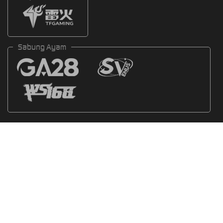
Sabung Ayam