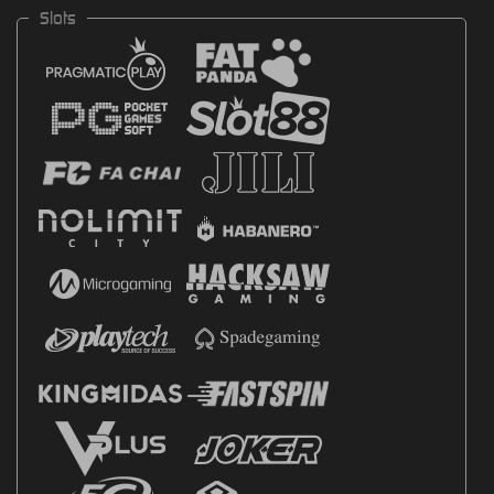
Slots