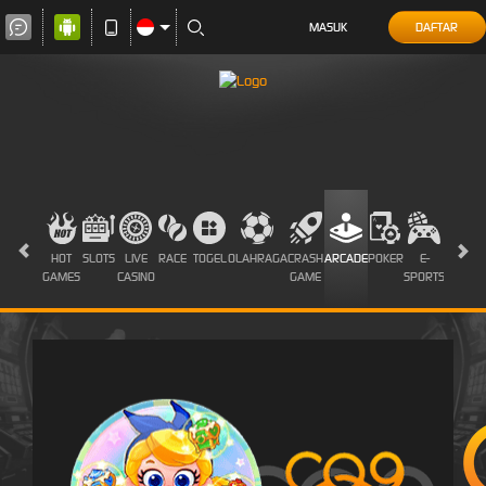
MASUK
DAFTAR
HOT
SLOTS
LIVE
RACE
TOGEL
OLAHRAGA
CRASH
ARCADE
POKER
E-
SABUN
GAMES
CASINO
GAME
SPORTS
AYAM