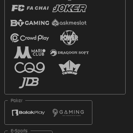
Poker
E-Sports